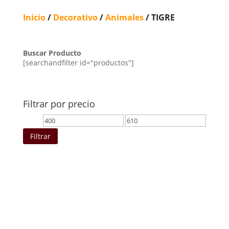
Inicio
/
Decorativo
/
Animales
/ TIGRE
Buscar Producto
[searchandfilter id="productos"]
Filtrar por precio
Precio
Precio
mínimo
máximo
Filtrar
Ordenado
por
los
últimos