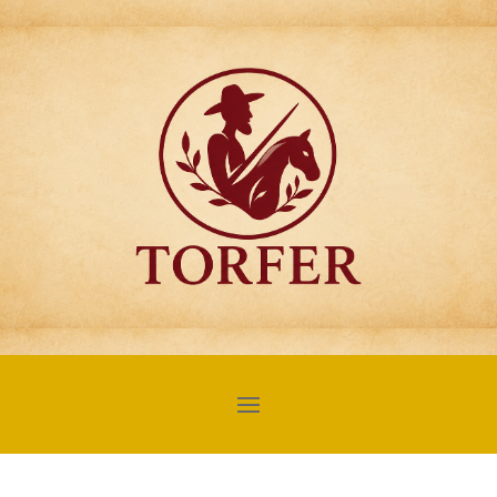
Articulos para
Regalo Torfer.