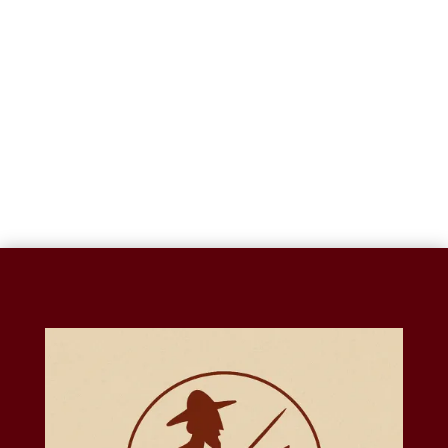
BULTO MET.-A029B
$
603.20
TIGRE FEROZ T.O.-
A053
$
408.32