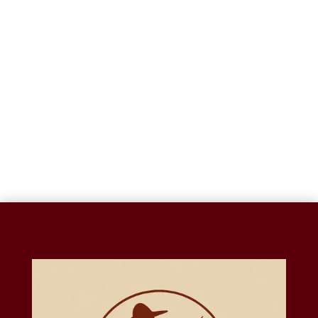
ENFERMERO L30
CIRUJANO L30-
BLANCO-SC56735A
SC56684A
$
342.20
$
392.08
1
2
3
4
5
→