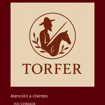
Atención a clientes
(55) 53986438