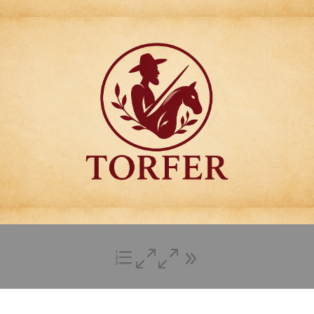
Articulos para
Regalo Torfer.