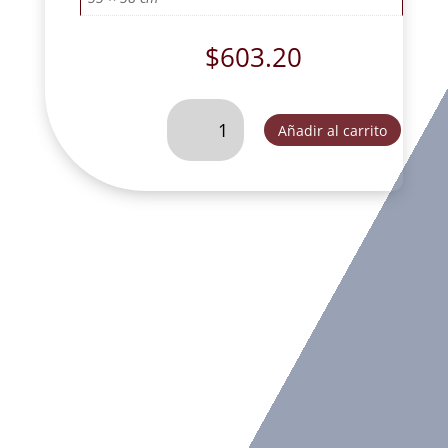
$
603.20
CABEZA
Añadir al carrito
DE
TIGRE
NARANJA
T.O.-
A013C
cantidad