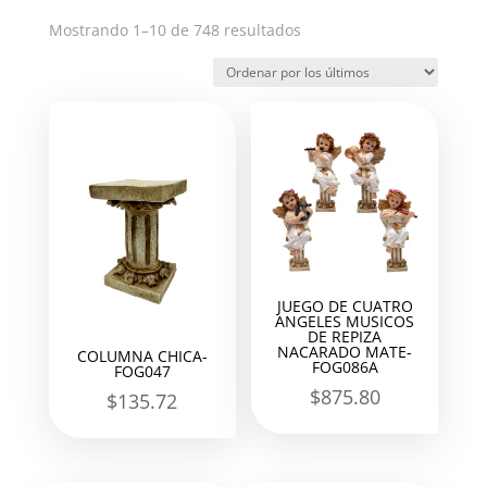
Ordenado
Mostrando 1–10 de 748 resultados
por
los
últimos
JUEGO DE CUATRO
ANGELES MUSICOS
DE REPIZA
NACARADO MATE-
COLUMNA CHICA-
FOG086A
FOG047
$
875.80
$
135.72