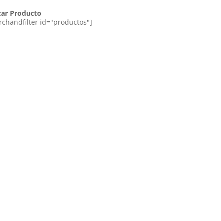
car Producto
rchandfilter id="productos"]
Ordenado
por
los
últimos