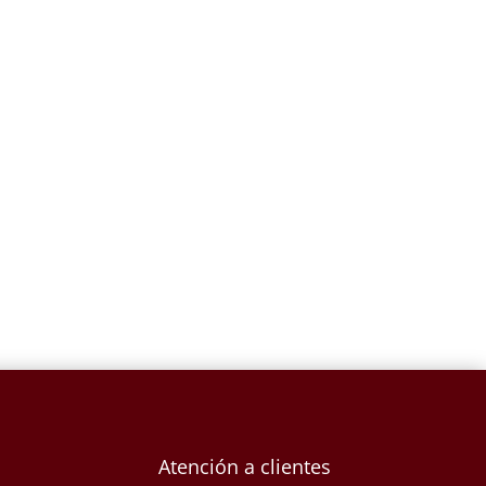
ANGEL DE LA GUARDA
ORANDO-SC56294
NOS
$
221.56
Atención a clientes