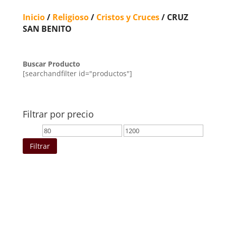
Inicio
/
Religioso
/
Cristos y Cruces
/ CRUZ
SAN BENITO
Buscar Producto
[searchandfilter id="productos"]
Filtrar por precio
Precio
Precio
mínimo
máximo
Filtrar
Ordenado
por
los