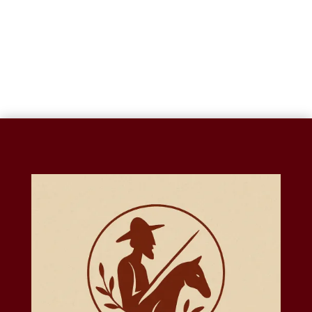
1
2
3
→