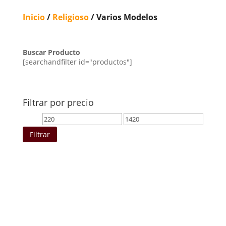
Inicio
/
Religioso
/ Varios Modelos
Buscar Producto
[searchandfilter id="productos"]
Filtrar por precio
Precio
Precio
mínimo
máximo
Filtrar
Ordenado
por
los
últimos