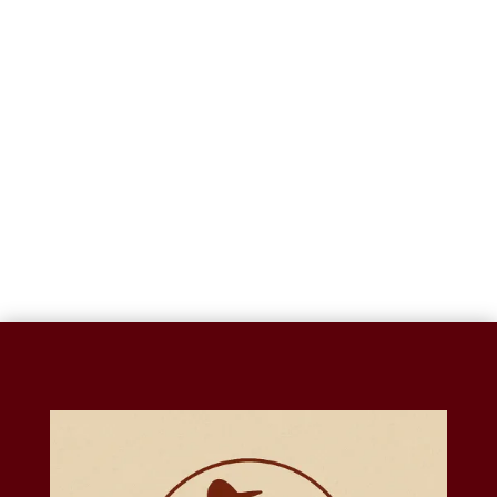
SAN GERARDO DE
SEÑOR DE LAS
MAYELA L20
CAÑITAS 50 CM-
RUSTICO-SLD003B
VEC051A
$
221.56
$
1,416.36