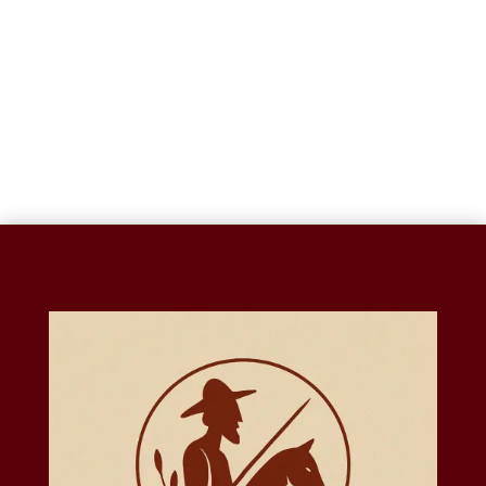
1
2
→