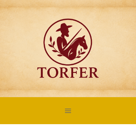
Articulos para
Regalo Torfer.