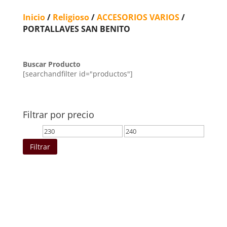
Inicio
/
Religioso
/
ACCESORIOS VARIOS
/
PORTALLAVES SAN BENITO
Buscar Producto
[searchandfilter id="productos"]
Filtrar por precio
Precio
Precio
mínimo
máximo
Filtrar
Ordenado
por
los