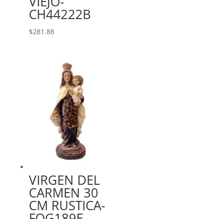
VIEJO-
CH44222B
$
281.88
VIRGEN DEL
CARMEN 30
CM RUSTICA-
FOG189E