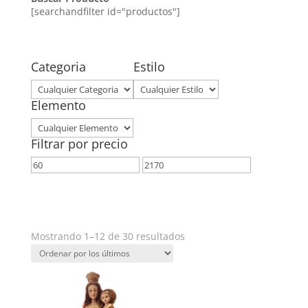
[searchandfilter id="productos"]
Categoria
Estilo
Elemento
Filtrar por precio
Precio
Precio
mínimo
máximo
Filtrar
Ordenado
Mostrando 1–12 de 30 resultados
por
los
últimos