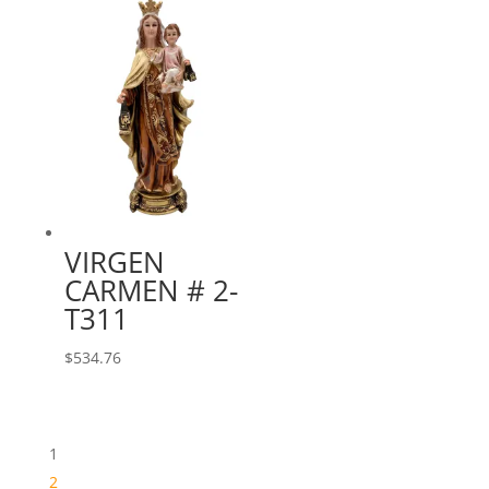
VIRGEN
CARMEN # 2-
T311
$
534.76
1
2