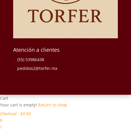
Atención a clientes
(55) 53986438
pedidos2@torfer.mx
Cart
Your cart is empty!
Return to shop
Checkout
-
$0.00
0
1