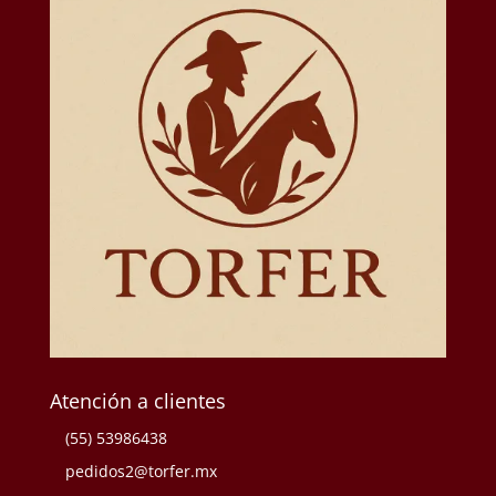
Atención a clientes
(55) 53986438
pedidos2@torfer.mx