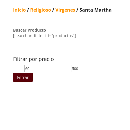
Inicio
/
Religioso
/
Virgenes
/ Santa Martha
Buscar Producto
[searchandfilter id="productos"]
Filtrar por precio
Precio
Precio
mínimo
máximo
Filtrar
Ordenado
por
los
últimos