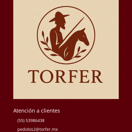
Atención a clientes
(55) 53986438
pedidos2@torfer.mx