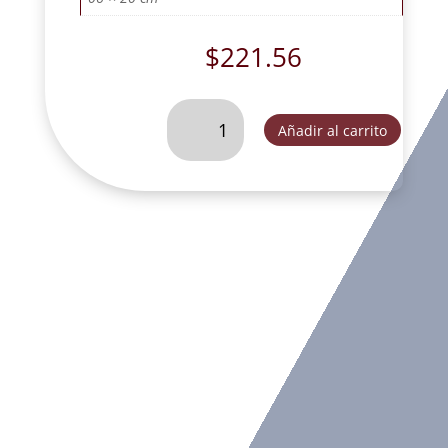
$
221.56
SAN
Añadir al carrito
GERARDO
DE
MAYELA
L20
DEC.-
SLD003A
cantidad