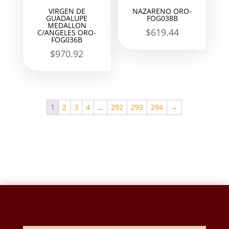
VIRGEN DE
NAZARENO ORO-
GUADALUPE
FOG038B
MEDALLON
$
619.44
C/ANGELES ORO-
FOG036B
$
970.92
1
2
3
4
…
292
293
294
→