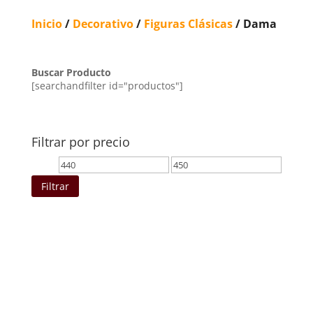
Inicio
/
Decorativo
/
Figuras Clásicas
/ Dama
Buscar Producto
[searchandfilter id="productos"]
Filtrar por precio
Precio
Precio
mínimo
máximo
Filtrar