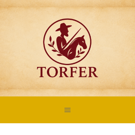
Articulos para
Regalo Torfer.