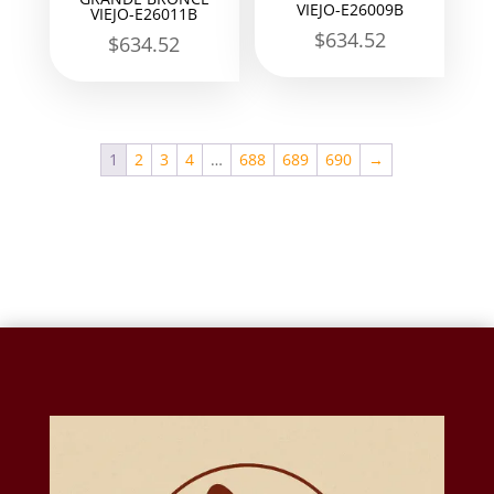
VIEJO-E26009B
VIEJO-E26011B
$
634.52
$
634.52
1
2
3
4
…
688
689
690
→