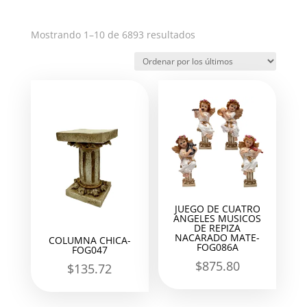
Ordenado
Mostrando 1–10 de 6893 resultados
por
los
últimos
JUEGO DE CUATRO
ANGELES MUSICOS
DE REPIZA
NACARADO MATE-
COLUMNA CHICA-
FOG086A
FOG047
$
875.80
$
135.72