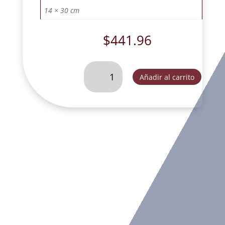
14 × 30 cm
$
441.96
DAMA
Añadir al carrito
CON
ROSAS
VERDE
MATE-
GA2181B
cantidad