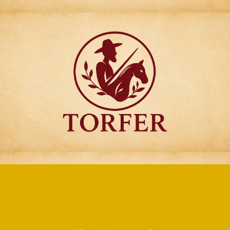
Articulos para
Regalo Torfer.