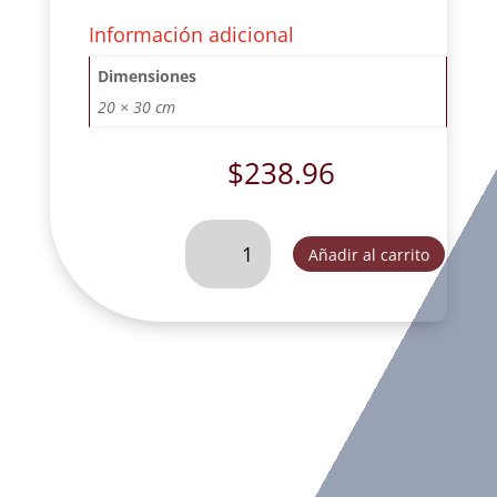
Información adicional
Dimensiones
20 × 30 cm
$
238.96
ANGEL
Añadir al carrito
DE
LA
GUARDA
MEDIANO
CON
PUENTE
AZUL-
CH44183C
cantidad