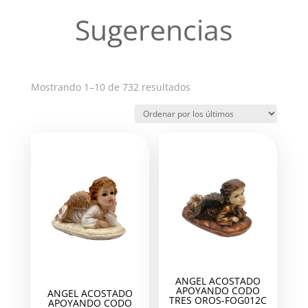
Sugerencias
Ordenado
Mostrando 1–10 de 732 resultados
por
los
últimos
ANGEL ACOSTADO
APOYANDO CODO
ANGEL ACOSTADO
TRES OROS-FOG012C
APOYANDO CODO