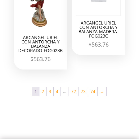
ARCANGEL URIEL
CON ANTORCHA Y
BALANZA MADERA-
FOG023C
ARCANGEL URIEL
CON ANTORCHA Y
$
563.76
BALANZA
DECORADO-FOG023B
$
563.76
1
2
3
4
…
72
73
74
→