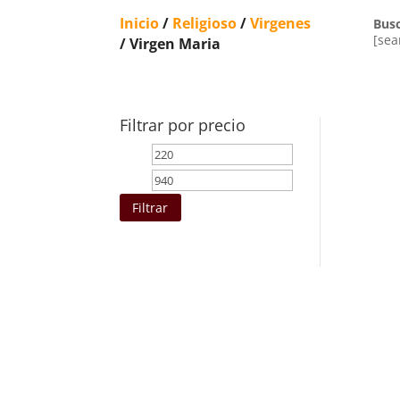
Inicio
/
Religioso
/
Virgenes
Bus
[sea
/ Virgen Maria
Filtrar por precio
Precio
Precio
mínimo
máximo
Filtrar