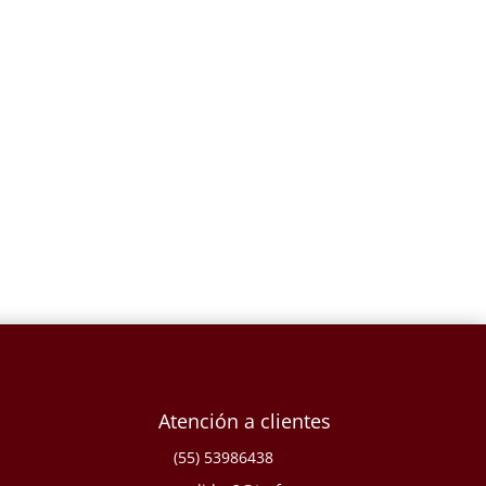
93
VIRGEN MARIA CHICA (LISTON)-
T743
$
404.84
Atención a clientes
(55) 53986438