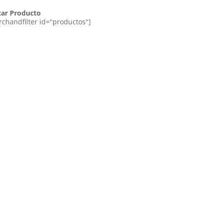
car Producto
rchandfilter id="productos"]
Ordenado
por
los
últimos