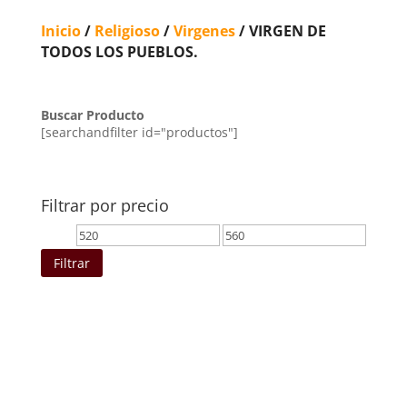
Inicio
/
Religioso
/
Virgenes
/ VIRGEN DE
TODOS LOS PUEBLOS.
Buscar Producto
[searchandfilter id="productos"]
Filtrar por precio
Precio
Precio
mínimo
máximo
Filtrar
Ordenado
por
los