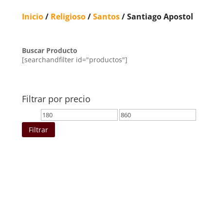
Inicio
/
Religioso
/
Santos
/ Santiago Apostol
Buscar Producto
[searchandfilter id="productos"]
Filtrar por precio
Precio
Precio
mínimo
máximo
Filtrar
Ordenado
por
los
últimos