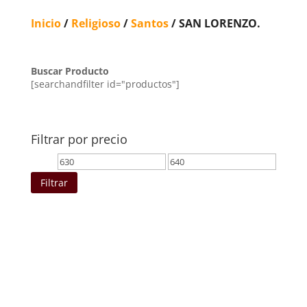
Inicio
/
Religioso
/
Santos
/ SAN LORENZO.
Buscar Producto
[searchandfilter id="productos"]
Filtrar por precio
Precio
Precio
mínimo
máximo
Filtrar