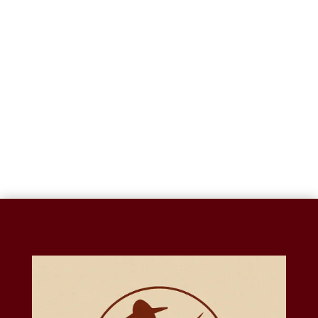
CABEZA DE JAGUAR-
A011
$
603.20
VENADO BAMBY-
A018
$
281.88