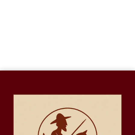
OSO TRIPLE T.O.-
OSO COLGANTE-
RH016
A258
$
380.48
$
489.52