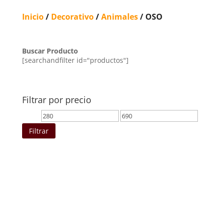
Inicio
/
Decorativo
/
Animales
/ OSO
Buscar Producto
[searchandfilter id="productos"]
Filtrar por precio
Precio
Precio
mínimo
máximo
Filtrar
Ordenado
por
los
últimos