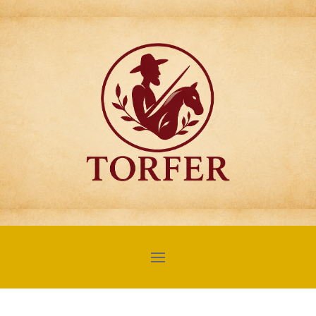
Articulos para
Regalo Torfer.