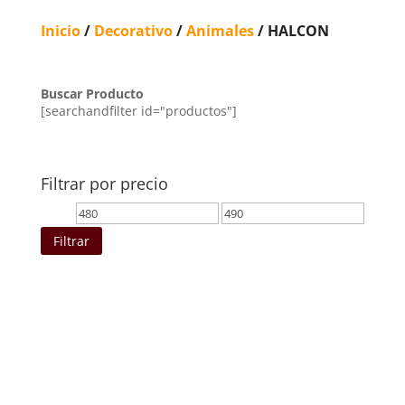
Inicio
/
Decorativo
/
Animales
/ HALCON
Buscar Producto
[searchandfilter id="productos"]
Filtrar por precio
Precio
Precio
mínimo
máximo
Filtrar