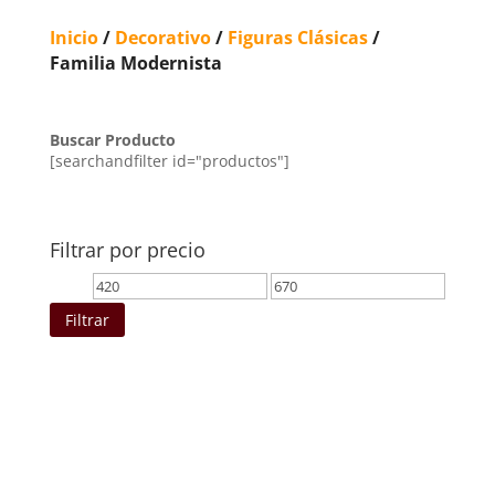
Inicio
/
Decorativo
/
Figuras Clásicas
/
Familia Modernista
Buscar Producto
[searchandfilter id="productos"]
Filtrar por precio
Precio
Precio
mínimo
máximo
Filtrar
Ordenado
por
los