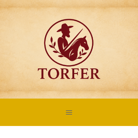
Articulos para
Regalo Torfer.