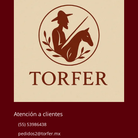
Atención a clientes
(55) 53986438
pedidos2@torfer.mx