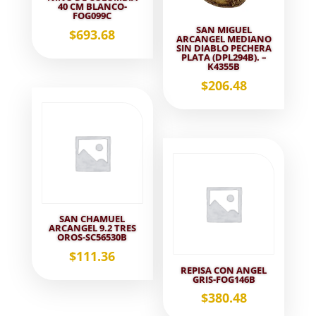
40 CM BLANCO-
FOG099C
SAN MIGUEL
$
693.68
ARCANGEL MEDIANO
SIN DIABLO PECHERA
PLATA (DPL294B). –
K4355B
$
206.48
SAN CHAMUEL
ARCANGEL 9.2 TRES
OROS-SC56530B
$
111.36
REPISA CON ANGEL
GRIS-FOG146B
$
380.48