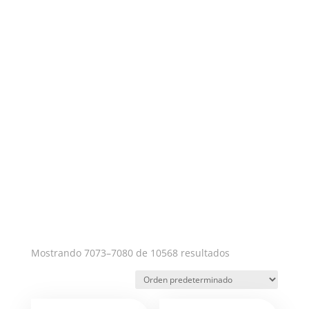
No se encontraron
resultados
La página solicitada no pudo encontrarse. Trate de
perfeccionar su búsqueda o utilice la navegación
para localizar la entrada.
Mostrando 7073–7080 de 10568 resultados