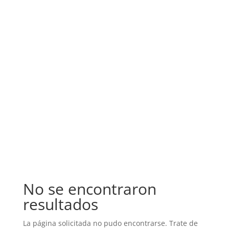
No se encontraron
resultados
La página solicitada no pudo encontrarse. Trate de
perfeccionar su búsqueda o utilice la navegación
para localizar la entrada.
No se encontraron
resultados
La página solicitada no pudo encontrarse. Trate de