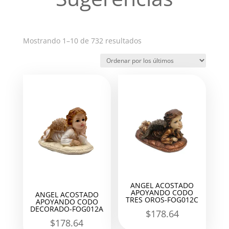
Ordenado
Mostrando 1–10 de 732 resultados
por
los
últimos
ANGEL ACOSTADO
APOYANDO CODO
ANGEL ACOSTADO
TRES OROS-FOG012C
APOYANDO CODO
DECORADO-FOG012A
$
178.64
$
178.64