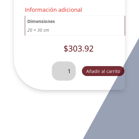
Información adicional
Dimensiones
20 × 30 cm
$
303.92
ANGEL
Añadir al carrito
DE
LA
GUARDA
CON
CUNA
DE
COLGAR
ROSA-
CH44182B
cantidad