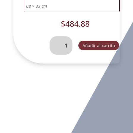
08 × 33 cm
$
484.88
SAN
Añadir al carrito
MIGUEL
DEL
MILAGRO
CHICO
ORO-
FOG066B
cantidad