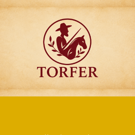
Articulos para
Regalo Torfer.