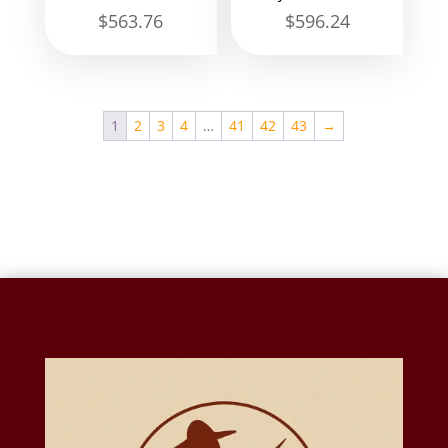
$
563.76
$
596.24
1
2
3
4
…
41
42
43
→