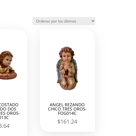
COSTADO
ANGEL REZANDO
DO DOS
CHICO TRES OROS-
ES OROS-
FOG014C
013C
$
161.24
8.64