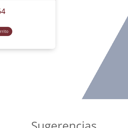
64
rrito
Sugerencias