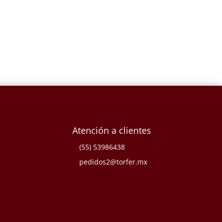
Atención a clientes
(55) 53986438
pedidos2@torfer.mx