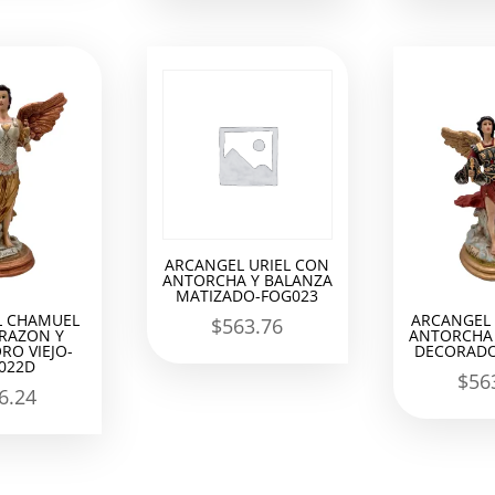
ARCANGEL URIEL CON
ANTORCHA Y BALANZA
MATIZADO-FOG023
L CHAMUEL
ARCANGEL 
$
563.76
RAZON Y
ANTORCHA 
RO VIEJO-
DECORADO
022D
$
56
6.24