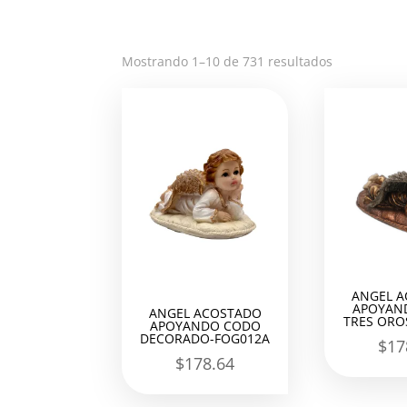
Ordenado
Mostrando 1–10 de 731 resultados
por
los
últimos
ANGEL 
APOYAN
ANGEL ACOSTADO
TRES ORO
APOYANDO CODO
DECORADO-FOG012A
$
17
$
178.64