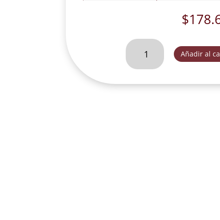
$
178.
ANGEL
Añadir al ca
ACOSTADO
APOYANDO
CODO
TRES
OROS-
FOG012C
cantidad