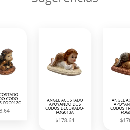
ACOSTADO
DO CODO
ANGEL ACOSTADO
ANGEL A
S-FOG012C
APOYANDO DOS
APOYAN
CODOS DECORADO-
CODOS TR
8.64
FOG013A
FOG
$
178.64
$
17