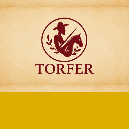
Articulos para
Regalo Torfer.