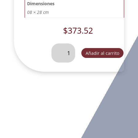
Dimensiones
08 × 28 cm
$
373.52
VIRGEN
Añadir al carrito
DE
LA
DULCE
ESPERA
L25
MET.
CON
RESPLANDOR.
-
SLD089XC
cantidad