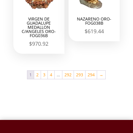
VIRGEN DE
NAZARENO ORO-
GUADALUPE
FOG038B
MEDALLON
$
619.44
C/ANGELES ORO-
FOG036B
$
970.92
1
2
3
4
…
292
293
294
→