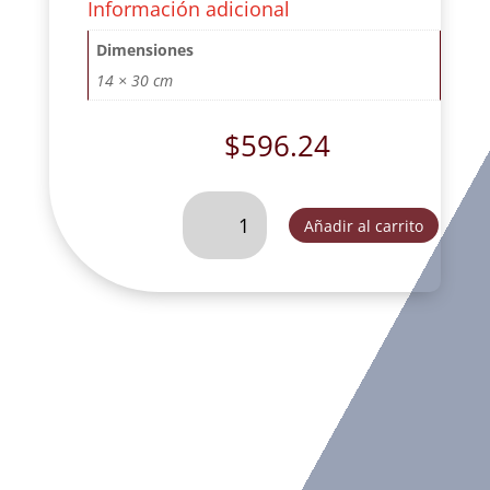
Información adicional
Dimensiones
14 × 30 cm
$
596.24
ARCANGEL
Añadir al carrito
JOFIEL
CON
PANES
ORO
VIEJO.
-
FOG025D
cantidad