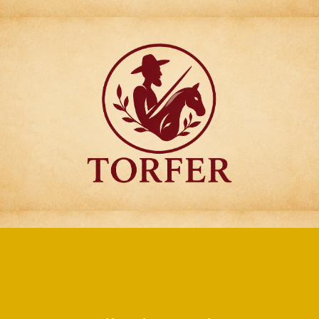
Articulos para
Regalo Torfer.