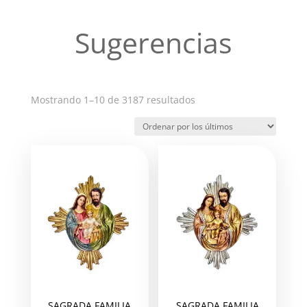
Sugerencias
Ordenado
Mostrando 1–10 de 3187 resultados
por
los
últimos
SAGRADA FAMILIA
SAGRADA FAMILIA