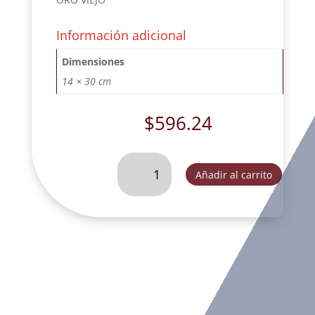
Información adicional
Dimensiones
14 × 30 cm
$
596.24
ARCANGEL
Añadir al carrito
CHAMUEL
CON
CORAZON
Y
ESPADA
ORO
VIEJO-
FOG022D
cantidad