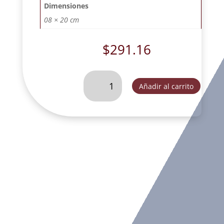
Dimensiones
08 × 20 cm
$
291.16
VIRGEN
Añadir al carrito
DE
LA
DULCE
ESPERA
CON
CUNA
ROSA
VELO
BLANCO.
-
FOG316K
cantidad