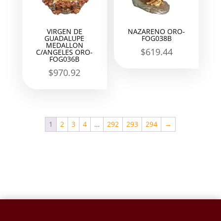
VIRGEN DE
NAZARENO ORO-
GUADALUPE
FOG038B
MEDALLON
$
619.44
C/ANGELES ORO-
FOG036B
$
970.92
1
2
3
4
…
292
293
294
→