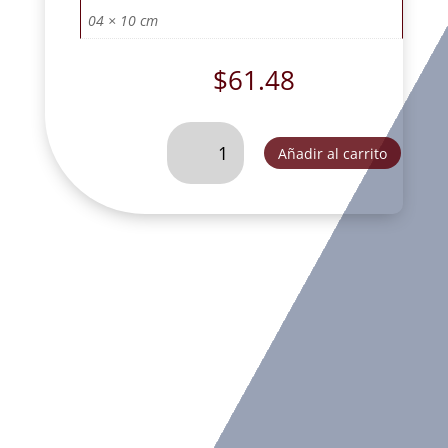
04 × 10 cm
$
61.48
SEÑOR
Añadir al carrito
DE
LA
MISERICORDIA
MINI
#
2
CON
BASE.
-
SC56404
cantidad