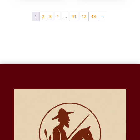
1
2
3
4
…
41
42
43
→