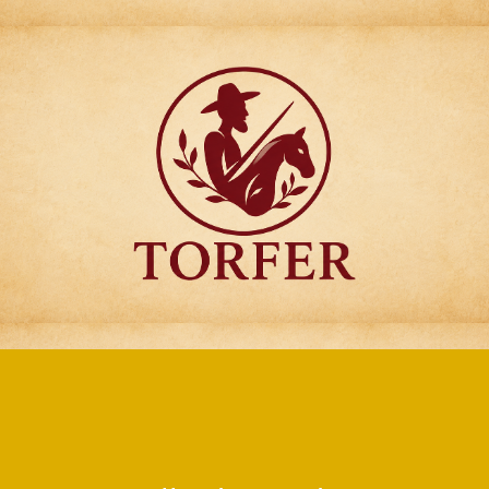
Articulos para
Regalo Torfer.