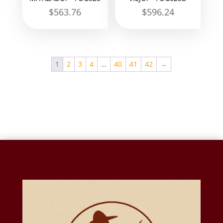
$
563.76
$
596.24
1
2
3
4
…
40
41
42
→