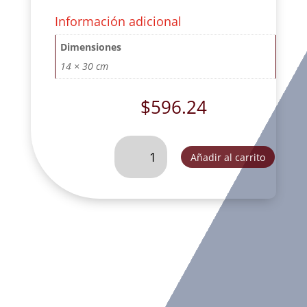
Información adicional
Dimensiones
14 × 30 cm
$
596.24
ARCANGEL
Añadir al carrito
ZADAKIEL
CON
INCIENSCO
ORO
VIEJO.
-
FOG024D
cantidad