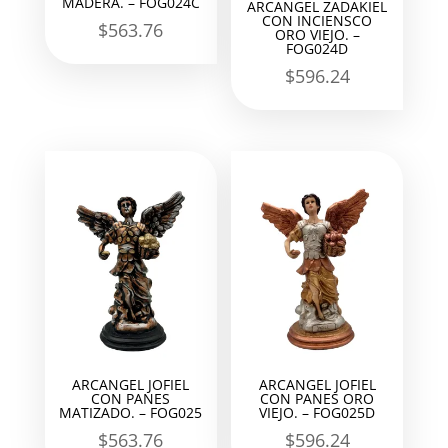
MADERA. – FOG024C
ARCANGEL ZADAKIEL
CON INCIENSCO
$
563.76
ORO VIEJO. –
FOG024D
$
596.24
ARCANGEL JOFIEL
ARCANGEL JOFIEL
CON PANES
CON PANES ORO
MATIZADO. – FOG025
VIEJO. – FOG025D
$
563.76
$
596.24