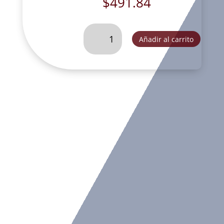
$
491.84
SAN
Añadir al carrito
RAFAEL
DE
COLGAR
TRES
OROS-
FOG222B
cantidad