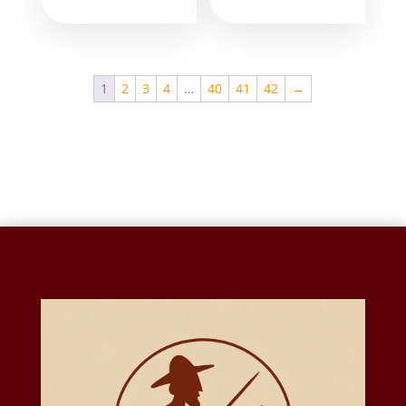
1
2
3
4
…
40
41
42
→