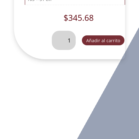
$
345.68
SAN
Añadir al carrito
ANTONIO
ORO
30
CM-
CH44214B
cantidad