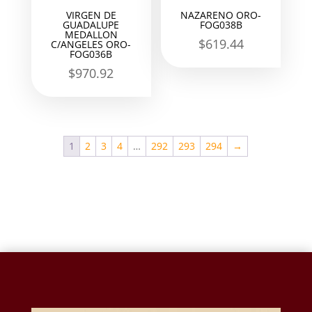
VIRGEN DE
NAZARENO ORO-
GUADALUPE
FOG038B
MEDALLON
$
619.44
C/ANGELES ORO-
FOG036B
$
970.92
1
2
3
4
…
292
293
294
→