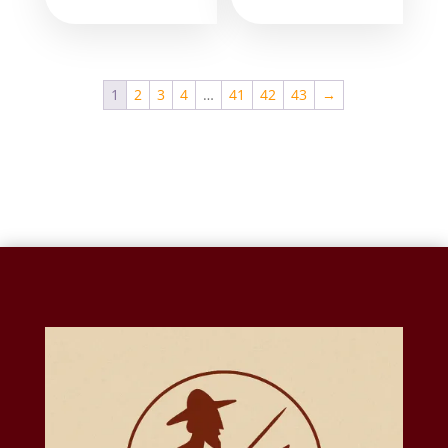
1
2
3
4
…
41
42
43
→