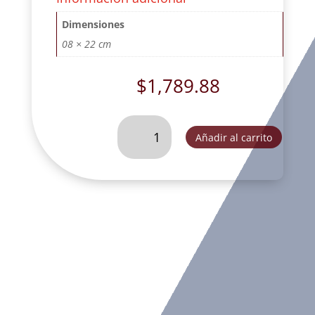
Dimensiones
08 × 22 cm
$
1,789.88
JUEGO
Añadir al carrito
DE
7
ARCANGELES
20
CM
BASE
GARIGOLEADA
HOJA
DE
ORO.
-