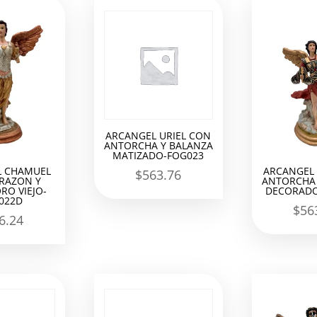
ARCANGEL URIEL CON
ANTORCHA Y BALANZA
MATIZADO-FOG023
L CHAMUEL
ARCANGEL 
$
563.76
RAZON Y
ANTORCHA 
RO VIEJO-
DECORADO
022D
$
56
6.24