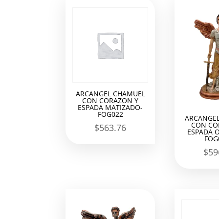
los
últimos
ARCANGEL CHAMUEL
CON CORAZON Y
ESPADA MATIZADO-
FOG022
ARCANGE
CON CO
$
563.76
ESPADA O
FOG
$
59