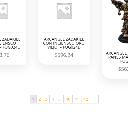
 ZADAKIEL
ARCANGEL ZADAKIEL
CIENSCO
CON INCIENSCO ORO
– FOG024C
VIEJO. – FOG024D
ARCANGEL 
3.76
$
596.24
PANES MA
FOG
$
56
1
2
3
4
…
40
41
42
→