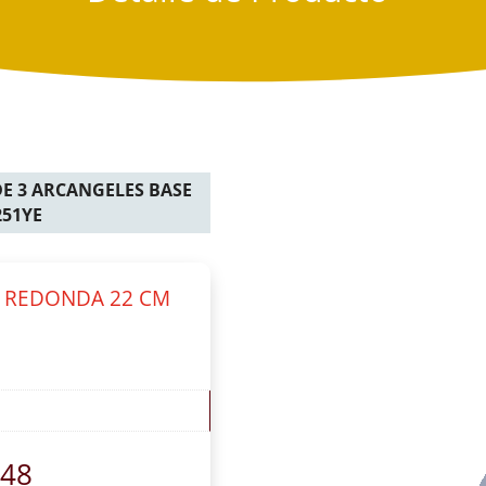
DE 3 ARCANGELES BASE
251YE
E REDONDA 22 CM
.48