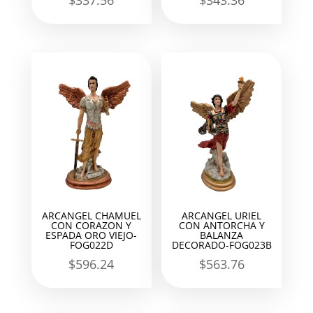
$
337.56
$
343.36
ARCANGEL CHAMUEL
ARCANGEL URIEL
CON CORAZON Y
CON ANTORCHA Y
ESPADA ORO VIEJO-
BALANZA
FOG022D
DECORADO-FOG023B
$
596.24
$
563.76