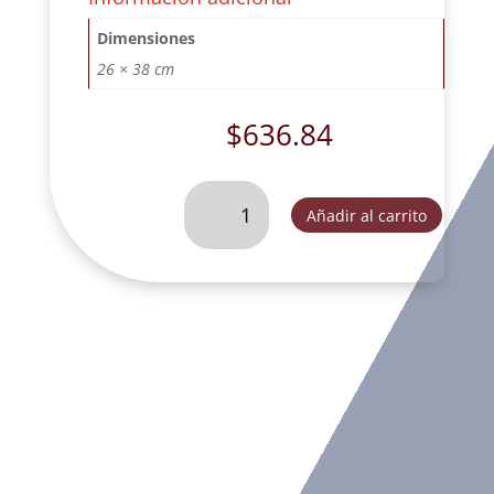
Dimensiones
26 × 38 cm
$
636.84
CRISTO
Añadir al carrito
CRUZ
BARROCA
CHICA
SAN
BENITO
DE
COLGAR
PLATA
CON
ALUMINIO.
-