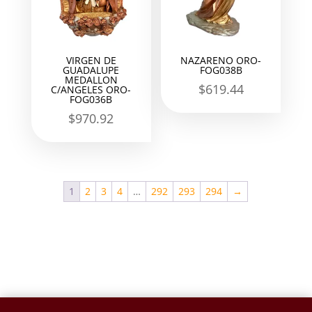
VIRGEN DE
NAZARENO ORO-
GUADALUPE
FOG038B
MEDALLON
$
619.44
C/ANGELES ORO-
FOG036B
$
970.92
1
2
3
4
…
292
293
294
→