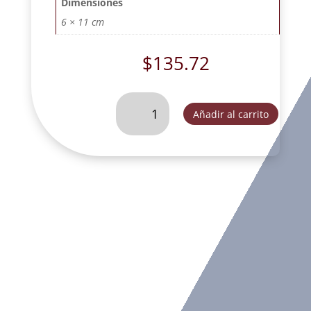
Dimensiones
6 × 11 cm
$
135.72
COLUMNA
Añadir al carrito
CHICA-
FOG047
cantidad