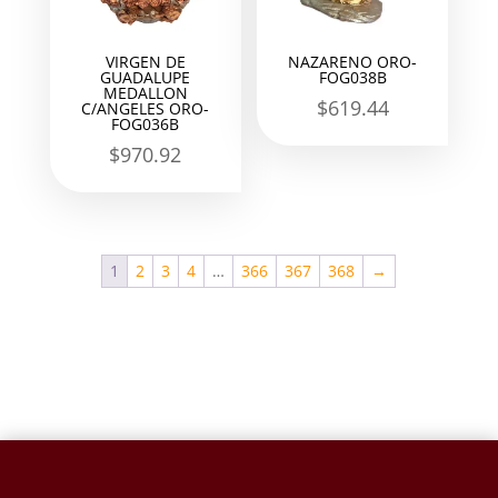
VIRGEN DE
NAZARENO ORO-
GUADALUPE
FOG038B
MEDALLON
$
619.44
C/ANGELES ORO-
FOG036B
$
970.92
1
2
3
4
…
366
367
368
→