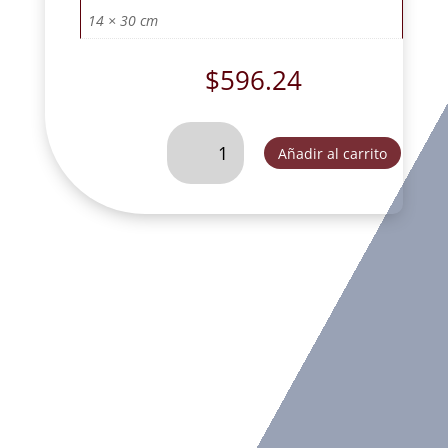
14 × 30 cm
$
596.24
ARCANGEL
Añadir al carrito
URIEL
CON
ANTORCHA
Y
BALANZA
ORO
VIEJO-
FOG023D
cantidad