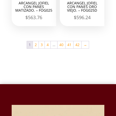
ARCANGEL JOFIEL
ARCANGEL JOFIEL
CON PANES
CON PANES ORO
MATIZADO. – FOG025
VIEJO. – FOG025D
$
563.76
$
596.24
1
2
3
4
…
40
41
42
→