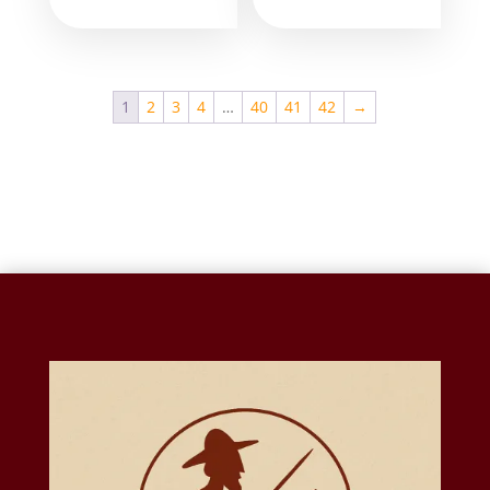
1
2
3
4
…
40
41
42
→