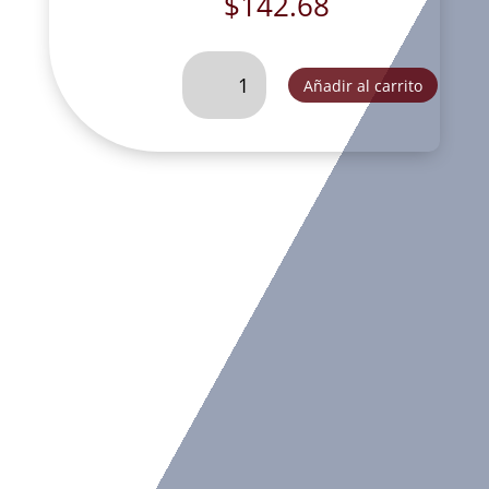
$
142.68
ARCANGEL
Añadir al carrito
SAN
GABRIEL
CON
BASE
REDONDA-
K4200
cantidad