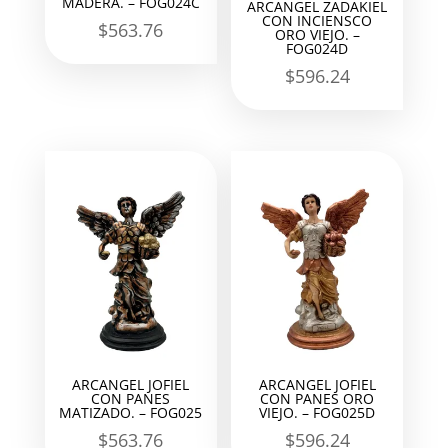
MADERA. – FOG024C
ARCANGEL ZADAKIEL
CON INCIENSCO
$
563.76
ORO VIEJO. –
FOG024D
$
596.24
ARCANGEL JOFIEL
ARCANGEL JOFIEL
CON PANES
CON PANES ORO
MATIZADO. – FOG025
VIEJO. – FOG025D
$
563.76
$
596.24