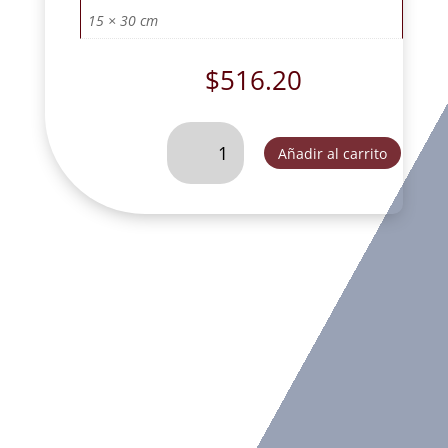
15 × 30 cm
$
516.20
ANGEL
Añadir al carrito
DE
LA
GUARDA
DE
30
CM
AZUL-
FLL046B
cantidad