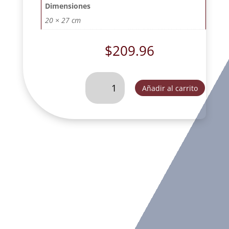
Dimensiones
20 × 27 cm
$
209.96
ANGEL
Añadir al carrito
DE
LA
GUARDA
CON
RESPLANDOR
BLANCO
(ER11317C)-
CH44279C
cantidad