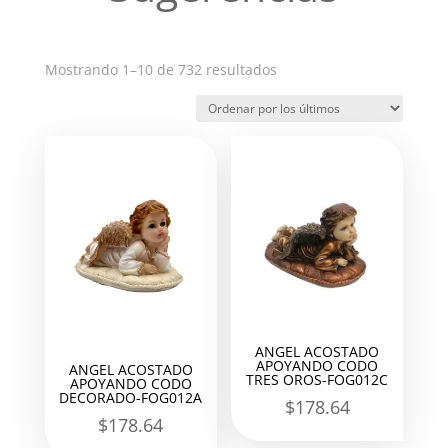
Ordenado
Mostrando 1–10 de 732 resultados
por
los
últimos
ANGEL ACOSTADO
APOYANDO CODO
ANGEL ACOSTADO
TRES OROS-FOG012C
APOYANDO CODO
DECORADO-FOG012A
$
178.64
$
178.64