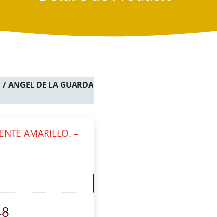
a
/ ANGEL DE LA GUARDA
ENTE AMARILLO. –
48