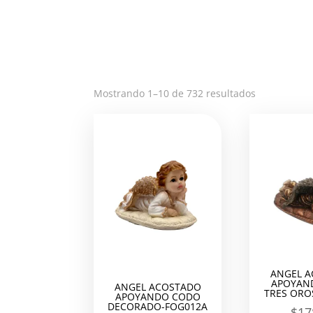
Ordenado
Mostrando 1–10 de 732 resultados
por
los
últimos
ANGEL 
APOYAN
ANGEL ACOSTADO
TRES ORO
APOYANDO CODO
DECORADO-FOG012A
$
17