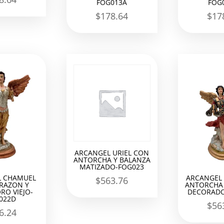
FOG013A
FOG
$
178.64
$
17
ARCANGEL URIEL CON
ANTORCHA Y BALANZA
MATIZADO-FOG023
L CHAMUEL
ARCANGEL 
$
563.76
RAZON Y
ANTORCHA 
RO VIEJO-
DECORADO
022D
$
56
6.24