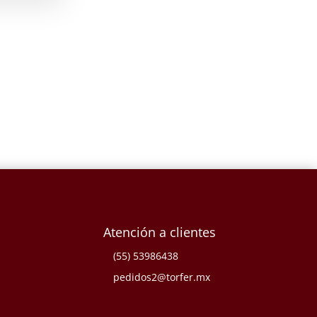
Atención a clientes
(55) 53986438
pedidos2@torfer.mx