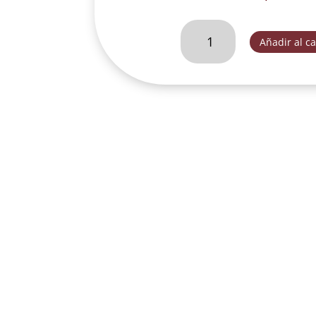
ANGEL
Añadir al ca
DE
LA
GUARDA
CON
PUENTE
AMARILLO.
-
CH44090G
cantidad