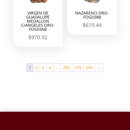
VIRGEN DE
NAZARENO ORO-
GUADALUPE
FOG038B
MEDALLON
$
619.44
C/ANGELES ORO-
FOG036B
$
970.92
1
2
3
4
…
292
293
294
→