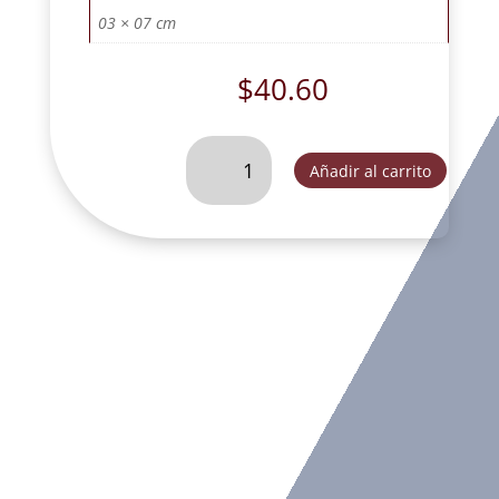
03 × 07 cm
$
40.60
VIRGEN
Añadir al carrito
ROSA
MISTICA
MINI
(CUERPO
COMPLETO)-
SLD016A
cantidad