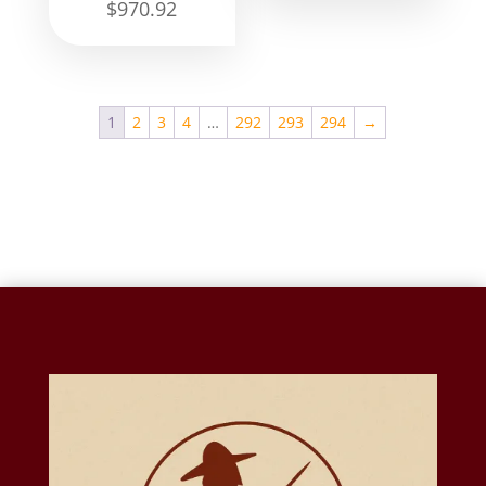
$
970.92
1
2
3
4
…
292
293
294
→