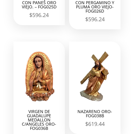
CON PANES ORO
CON PERGAMINO Y
VIEJO. – FOG025D
PLUMA ORO VIEJO-
FOG026D
$
596.24
$
596.24
VIRGEN DE
NAZARENO ORO-
GUADALUPE
FOG038B
MEDALLON
$
619.44
C/ANGELES ORO-
FOG036B