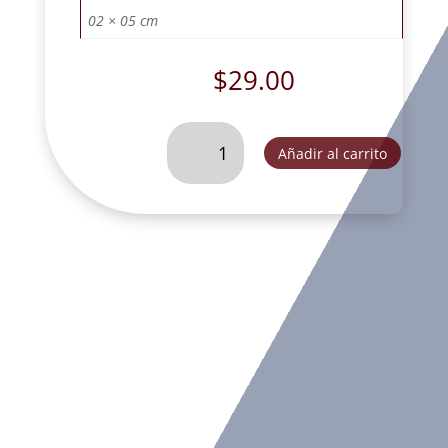
02 × 05 cm
$
29.00
VIRGEN
Añadir al carrito
ROSA
MISTICA
MINI
#
2
BROCHE-
SLD013A
cantidad