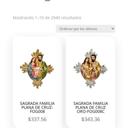
Ordenado
Mostrando 1–10 de 2940 resultados
por
los
últimos
SAGRADA FAMILIA
SAGRADA FAMILIA
PLANA DE CRUZ-
PLANA DE CRUZ
FOG008
ORO-FOG008C
$
337.56
$
343.36