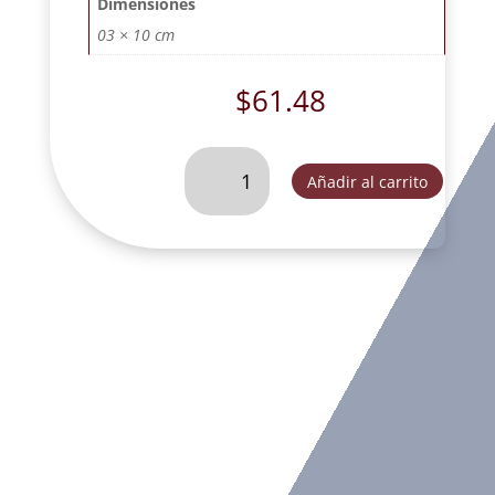
Dimensiones
03 × 10 cm
$
61.48
VIRGEN
Añadir al carrito
DE
LA
REGLA-
SC56457
cantidad