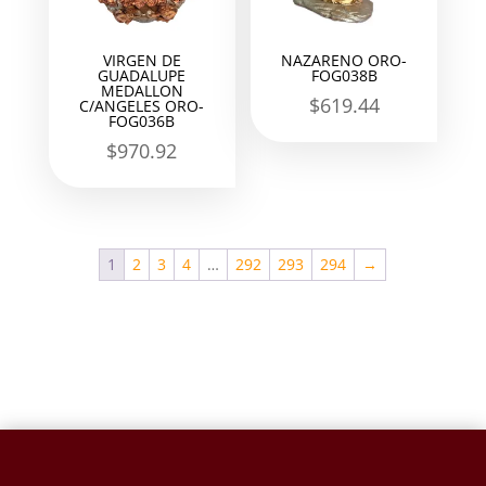
VIRGEN DE
NAZARENO ORO-
GUADALUPE
FOG038B
MEDALLON
$
619.44
C/ANGELES ORO-
FOG036B
$
970.92
1
2
3
4
…
292
293
294
→